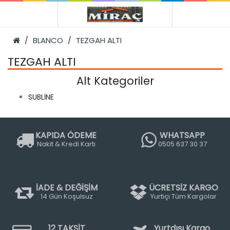
BLANCO
TEZGAH ALTI
TEZGAH ALTI
Alt Kategoriler
SUBLİNE
KAPIDA ÖDEME
WHATSAPP
Nakit & Kredi Kartı
0505 637 30 37
İADE & DEĞİŞİM
ÜCRETSİZ KARGO
14 Gün Koşulsuz
Yurtiçi Tüm Kargolar
12 TAKSİT
Yurtdışı Kargo