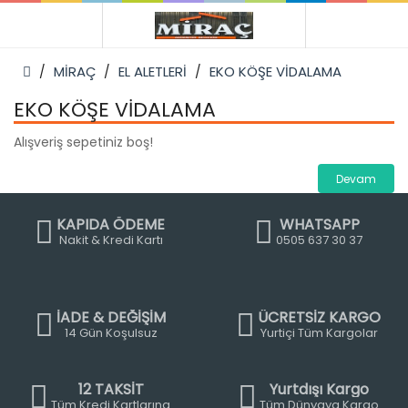
MİRAÇ
EL ALETLERİ
EKO KÖŞE VİDALAMA
EKO KÖŞE VİDALAMA
Alışveriş sepetiniz boş!
Devam
KAPIDA ÖDEME
WHATSAPP
Nakit & Kredi Kartı
0505 637 30 37
İADE & DEĞİŞİM
ÜCRETSİZ KARGO
14 Gün Koşulsuz
Yurtiçi Tüm Kargolar
12 TAKSİT
Yurtdışı Kargo
Tüm Kredi Kartlarına
Tüm Dünyaya Kargo