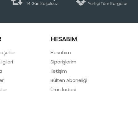
14 Gün Koşulsuz
Yurtiçi Tüm Kargolar
R
HESABIM
Koşullar
Hesabım
lgileri
Siparişlerim
a
İletişim
eri
Bülten Aboneliği
lar
Ürün İadesi
Ortaklık Programı
Hediye Çeki
Markalar
Site Haritası
İle
Miraç Hırdavat © 2026 - Tüm Hakları Saklıdır.