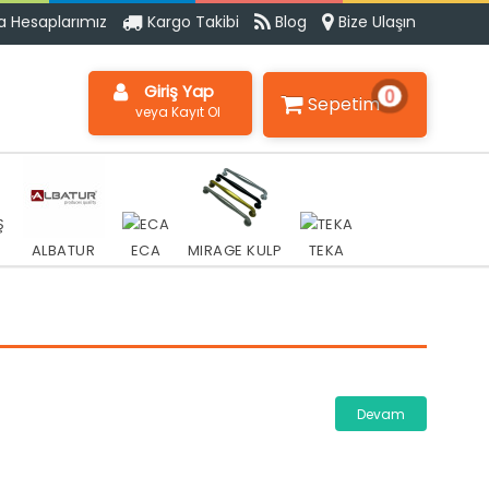
 Hesaplarımız
Kargo Takibi
Blog
Bize Ulaşın
Giriş Yap
0
Sepetim
veya Kayıt Ol
ALBATUR
MIRAGE KULP
ECA
TEKA
Devam