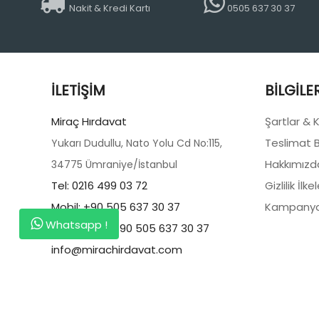
Nakit & Kredi Kartı
0505 637 30 37
İLETIŞIM
BILGILE
Miraç Hırdavat
Şartlar & 
Teslimat Bi
Yukarı Dudullu, Nato Yolu Cd No:115,
Hakkımızd
34775 Ümraniye/İstanbul
Tel: 0216 499 03 72
Gizlilik İlkel
Mobil: +90 505 637 30 37
Kampanya
Whatsapp !
Whatsapp: +90 505 637 30 37
info@mirachirdavat.com