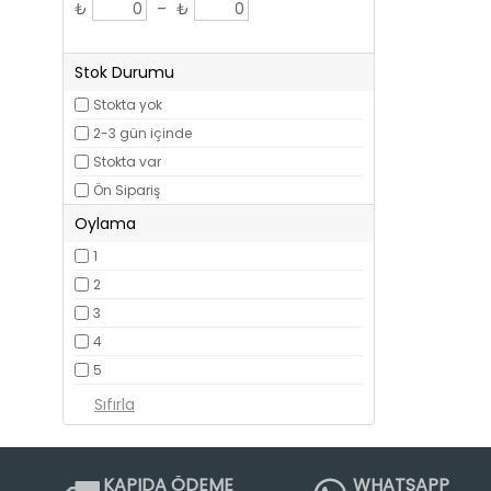
₺
–
₺
Stok Durumu
Stokta yok
2-3 gün içinde
Stokta var
Ön Sipariş
Oylama
1
2
3
4
5
KAPIDA ÖDEME
WHATSAPP