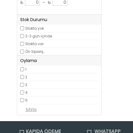
₺
–
₺
Stok Durumu
Stokta yok
2-3 gün içinde
Stokta var
Ön Sipariş
Oylama
1
2
3
4
5
KAPIDA ÖDEME
WHATSAPP