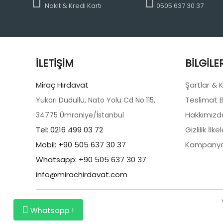
Nakit & Kredi Kartı
0505 637 30 37
İLETIŞIM
BILGILE
Miraç Hırdavat
Şartlar & 
Teslimat Bi
Yukarı Dudullu, Nato Yolu Cd No:115,
Hakkımızd
34775 Ümraniye/İstanbul
Tel: 0216 499 03 72
Gizlilik İlkel
Mobil: +90 505 637 30 37
Kampanya
Whatsapp: +90 505 637 30 37
info@mirachirdavat.com
Whatsapp !