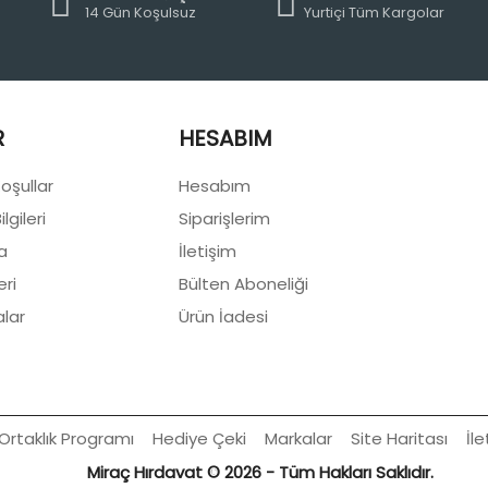
14 Gün Koşulsuz
Yurtiçi Tüm Kargolar
R
HESABIM
Koşullar
Hesabım
lgileri
Siparişlerim
a
İletişim
eri
Bülten Aboneliği
lar
Ürün İadesi
Ortaklık Programı
Hediye Çeki
Markalar
Site Haritası
İle
Miraç Hırdavat © 2026 - Tüm Hakları Saklıdır.