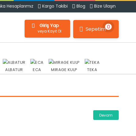
ka Hesaplarımız
Kargo Takibi
Blog
Bize Ulaşın
Giriş Yap
0
Sepetim
veya Kayıt Ol
ALBATUR
ECA
MIRAGE KULP
TEKA
Devam