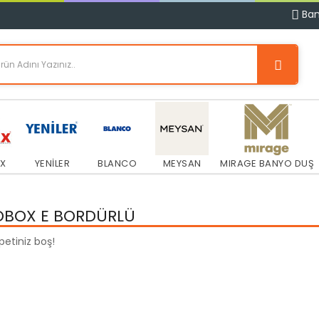
Ban
X
YENİLER
BLANCO
MEYSAN
MIRAGE BANYO DUŞ
OBOX E BORDÜRLÜ
epetiniz boş!