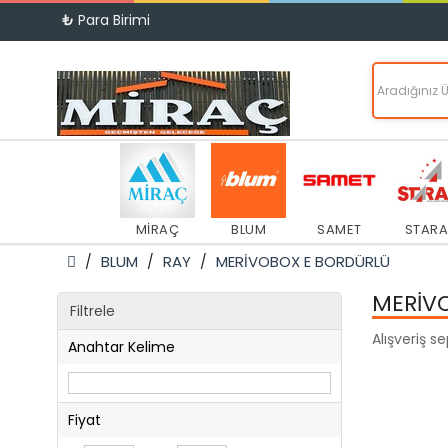
₺
Para Birimi
MİRAÇ
BLUM
SAMET
STARA
BLUM
RAY
MERİVOBOX E BORDÜRLÜ
MERİV
Filtrele
Alışveriş s
Anahtar Kelime
Fiyat