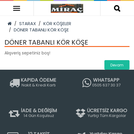
STARAX
KÖR KÖŞELER
DÖNER TABANLI KÖR KÖŞE
DÖNER TABANLI KÖR KÖŞE
Alışveriş sepetiniz boş!
Devam
KAPIDA ÖDEME
WHATSAPP
Nakit & Kredi Kartı
0505 637 30 37
İADE & DEĞİŞİM
ÜCRETSİZ KARGO
14 Gün Koşulsuz
Yurtiçi Tüm Kargolar