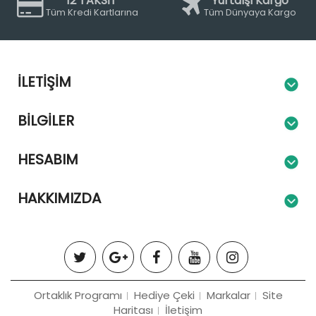
12 TAKSİT
Yurtdışı Kargo
Tüm Kredi Kartlarına
Tüm Dünyaya Kargo
İLETIŞIM
BILGILER
HESABIM
HAKKIMIZDA
Ortaklık Programı
Hediye Çeki
Markalar
Site
Haritası
İletişim